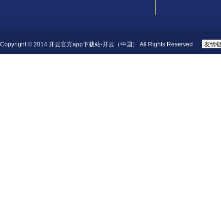
Copyright © 2014 开云官方app下载站-开云（中国） All Rights Reserved