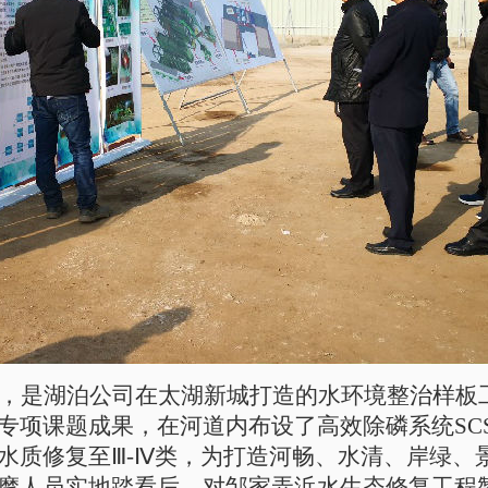
，是湖泊公司在太湖新城打造的水环境整治样板
专项课题成果，在河道内布设了高效除磷系统SC
水质修复至
Ⅲ
-
Ⅳ
类，为打造河畅、水清、岸绿、
摩人员实地踏看后，对邹家弄浜水生态修复工程