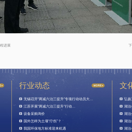
程进展
下
行业动态
文
无锡召开“两减六治三提升”专项行动动员大…
弘扬
江苏开展“两减六治三提升”行动…
湖泊
设备采购询价
湖泊
国外怎样为土壤“疗伤”？
湖泊
我国环保地方标准迎来机遇
湖泊