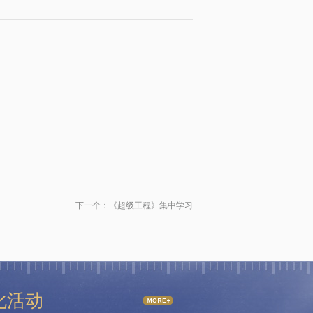
下一个：
《超级工程》集中学习
化活动