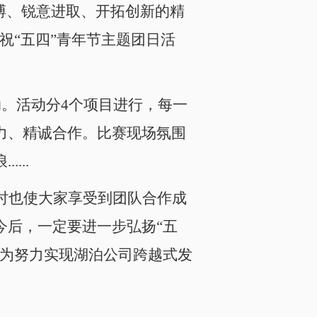
搏、锐意进取、开拓创新的精
祝“五四”青年节主题团日活
。活动分4个项目进行，每一
力、精诚合作。比赛现场氛围
...
时也使大家享受到团队合作成
今后，一定要进一步弘扬“五
，为努力实现湖泊公司跨越式发