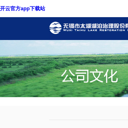
开云官方app下载站