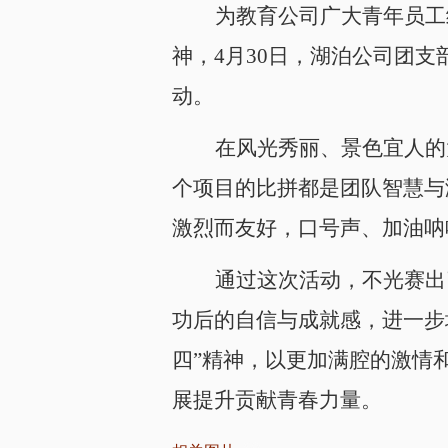
为教育公司广大青年员工
神，4月30日，湖泊公司团支
动。
在风光秀丽、景色宜人的
个项目的比拼都是团队智慧与
激烈而友好，口号声、加油呐喊
通过这次活动，不光赛出
功后的自信与成就感，进一步
四”精神，以更加满腔的激情
展提升贡献青春力量。