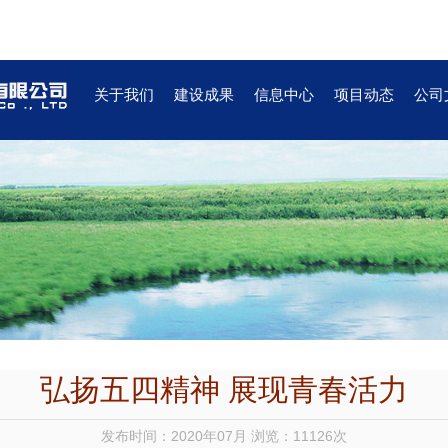
关于我们
建设成果
信息中心
项目动态
公司
弘扬五四精神 展现青春活力
发布时间：2020年07月 浏览：11126次