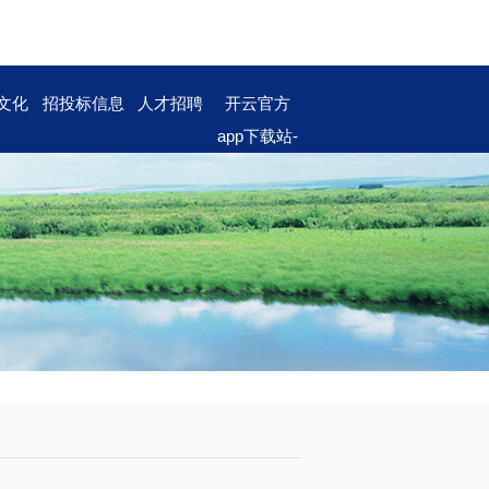
文化
招投标信息
人才招聘
开云官方
app下载站-
开云（中
国）