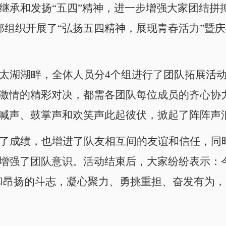
继承和发扬“五四”精神，进一步增强大家团结拼
部组织开展了“弘扬五四精神，展现青春活力”暨庆
太湖湖畔，全体人员分4个组进行了团队拓展活动
激情的精彩对决，都需各团队每位成员的齐心协
声、鼓掌声和欢笑声此起彼伏，掀起了阵阵声浪...
了成绩，也增进了队友相互间的友谊和信任，同
增强了团队意识。活动结束后，大家纷纷表示：
和昂扬的斗志，凝心聚力、勇挑重担、奋发有为