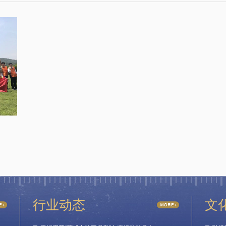
行业动态
文