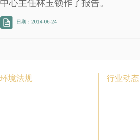
中心主任林玉锁作了报告。
日期：2014-06-24
环境法规
行业动态
中华人民共和国环境保护法
无锡召开“两减六治
《土壤污染防治行动计划》
江苏开展“两减六治
中华人民共和国水法
设备采购询价
中华人民共和国水污染防治法
国外怎样为土壤“疗
中华人民共和国环境影响评价法…
我国环保地方标准
中华人民共和国土地管理法（1998年修正）…
林玉锁：加强土壤