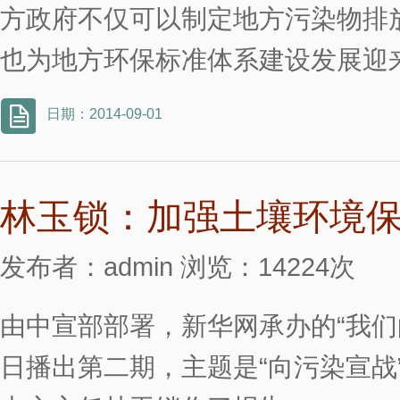
方政府不仅可以制定地方污染物排
也为地方环保标准体系建设发展迎
日期：2014-09-01
林玉锁：加强土壤环境
发布者：admin 浏览：14224次
由中宣部部署，新华网承办的“我们
日播出第二期，主题是“向污染宣战