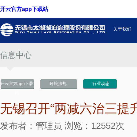
开云官方app下载站
关于我们
信息中心
开云官方app下载
环境法规
行业动态
站
无锡召开“两减六治三提
发布者：管理员 浏览：12552次