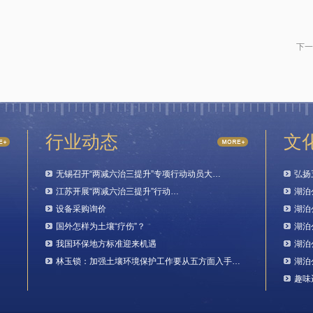
下一
行业动态
文
无锡召开“两减六治三提升”专项行动动员大…
弘扬
江苏开展“两减六治三提升”行动…
湖泊
设备采购询价
湖泊
国外怎样为土壤“疗伤”？
湖泊
我国环保地方标准迎来机遇
湖泊
林玉锁：加强土壤环境保护工作要从五方面入手…
湖泊
趣味