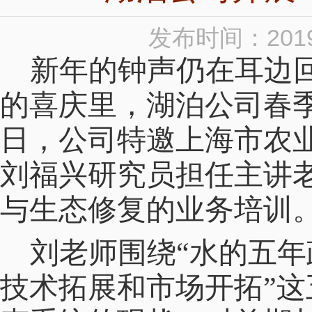
发布时间：2019
新年的钟声仍在耳边
的喜庆里，湖泊公司春季
日，公司特邀上海市农
刘福兴研究员担任主讲
与生态修复的业务培训
刘老师围绕“水的五
技术拓展和市场开拓”