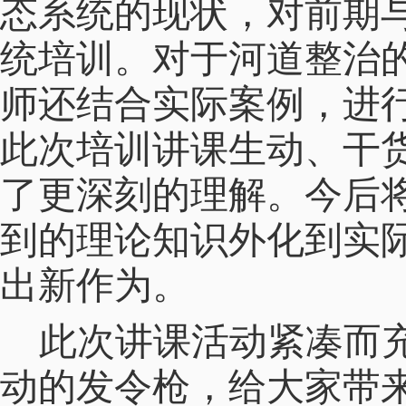
态系统的现状，对前期
统培训。对于河道整治
师还结合实际案例，进
此次培训讲课生动、干
了更深刻的理解。今后
到的理论知识外化到实
出新作为。
此次讲课活动紧凑而
动的发令枪，给大家带