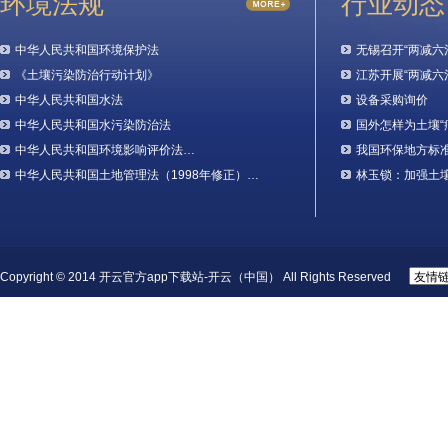
环境法规
行业动态
中华人民共和国环境保护法
无锡召开“两减六
《土壤污染防治行动计划》
江苏开展“两减六
中华人民共和国水法
设备采购询价
中华人民共和国水污染防治法
国外怎样为土壤“
中华人民共和国环境影响评价法…
我国环保地方标
中华人民共和国土地管理法（1998年修正）…
林玉锁：加强土
Copyright © 2014 开云官方app下载站-开云（中国） All Rights Reserved