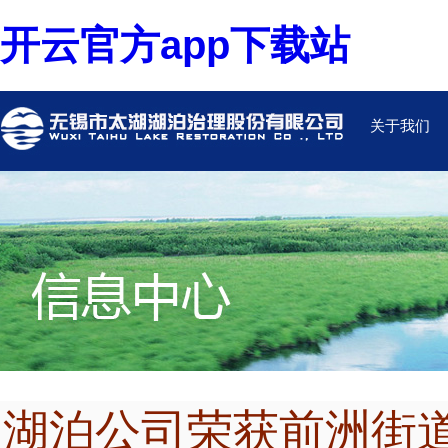
开云官方app下载站
关于我们
湖泊公司荣获前洲街道