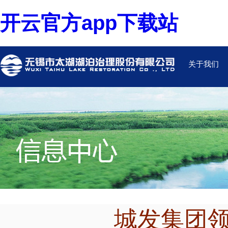
开云官方app下载站
关于我们
城发集团