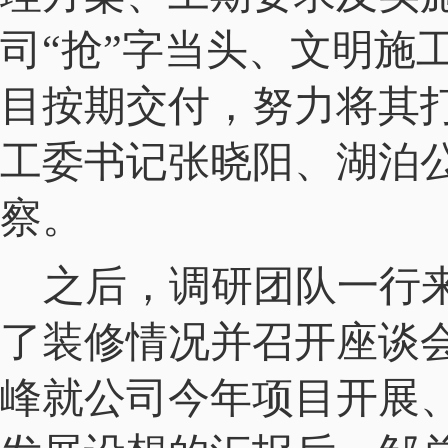
司“抢”字当头、文明施
目按期交付，努力将其
工委书记张晓阳、湖泊
察
。
之后，调研团队一行
了装修情况并召开座谈
峰就公司今年项目开展