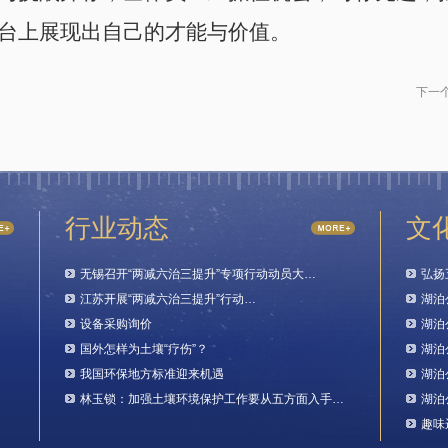
台上展现出自己的才能与价值。
下一
行业动态
文
无锡召开“两减六治三提升”专项行动动员大…
弘扬
江苏开展“两减六治三提升”行动…
湖泊
设备采购询价
湖泊
国外怎样为土壤“疗伤”？
湖泊
我国环保地方标准迎来机遇
湖泊
林玉锁：加强土壤环境保护工作要从五方面入手…
湖泊
趣味