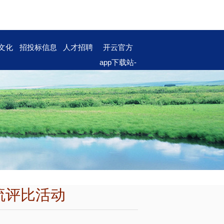
文化
招投标信息
人才招聘
开云官方
app下载站-
开云（中
国）
流评比活动