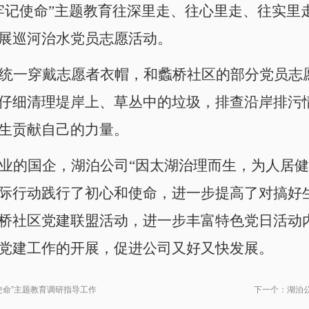
牢记使命”主题教育往深里走、往心里走、往实里走
展巡河治水党员志愿活动。
统一穿戴志愿者衣帽，和蠡桥社区的部分党员志
仔细清理堤岸上、草丛中的垃圾，排查沿岸排污
生贡献自己的力量。
业的国企，湖泊公司“因太湖治理而生，为人居健
际行动践行了初心和使命，进一步提高了对搞好
桥社区党建联盟活动，进一步丰富特色党日活动
党建工作的开展，促进公司又好又快发展。
使命”主题教育调研指导工作
下一个：
湖泊