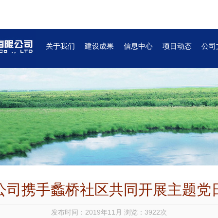
关于我们
建设成果
信息中心
项目动态
公司
公司携手蠡桥社区共同开展主题党
发布时间：2019年11月 浏览：3922次