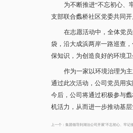
为不断推进“不忘初心、
支部联合蠡桥社区党委共同开
在志愿活动中，全体党员
袋，沿大成浜两岸一路巡查，
保知识，为创造良好的环境卫
作为一家以环境治理为主
通过此次活动，公司党员用实
今后，公司将通过积极参与蠡
机活力，从而进一步推动基层
上一个：
集团领导到湖泊公司开展“不忘初心、牢记