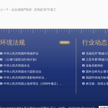
上一个：
众志成城严防控 共同战“疫”忙复工
环境法规
行业动态
中华人民共和国环境保护法
无锡召开“两减六
《土壤污染防治行动计划》
江苏开展“两减六
中华人民共和国水法
设备采购询价
中华人民共和国水污染防治法
国外怎样为土壤“
中华人民共和国环境影响评价法…
我国环保地方标
中华人民共和国土地管理法（1998年修正）…
林玉锁：加强土