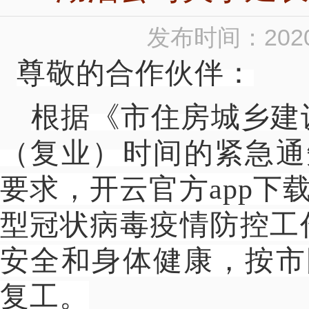
发布时间：2020
尊敬的合作伙伴：
根据《市住房城乡建
（复业）时间的紧急通
要求，
开云官方app下
型冠状病毒疫情防控工
安全和身体健康，按市
复工。