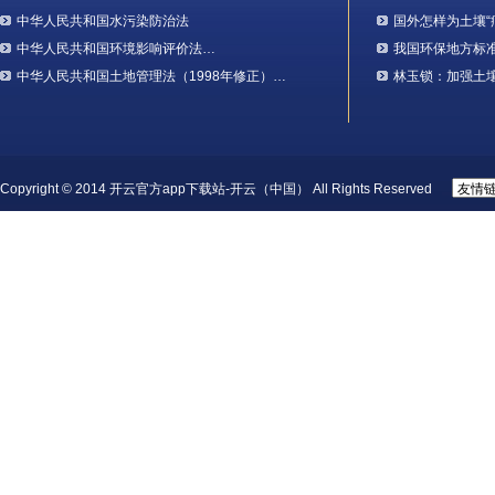
中华人民共和国水污染防治法
国外怎样为土壤“
中华人民共和国环境影响评价法…
我国环保地方标
中华人民共和国土地管理法（1998年修正）…
林玉锁：加强土
Copyright © 2014 开云官方app下载站-开云（中国） All Rights Reserved