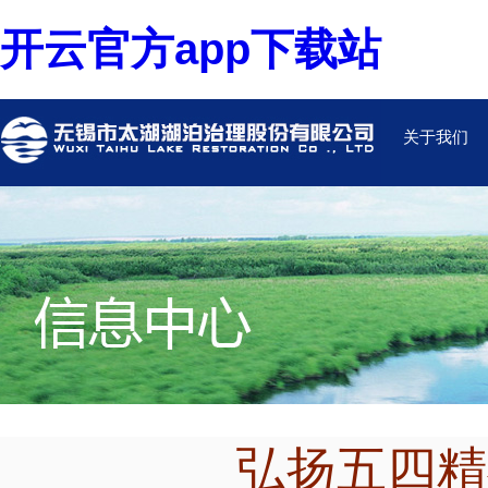
开云官方app下载站
关于我们
弘扬五四精