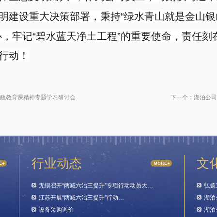
明建设重大决策部署，秉持
“
绿水青山就是金山银
心，牢记
“
碧水蓝天净土工程
”
的重要使命，责任刻
行动！
政教育课精神专题学习研讨会
下一个：
湖泊公司
行业动态
文
无锡召开“两减六治三提升”专项行动动员大…
弘扬
江苏开展“两减六治三提升”行动…
湖泊
设备采购询价
湖泊