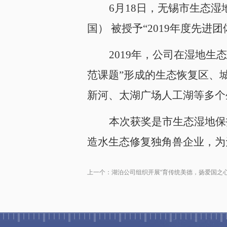
6
月18日，无锡市生态湿
国） 被授予“2019年度先进
2019
年，公司在湿地生态
范课题
”
形成的生态恢复区、
新河、太湖广场人工湖等多个
本次获奖是市生态湿地保
造水生态修复独角兽企业，为
上一个：
湖泊公司组织开展“育传统美德，扬爱国之