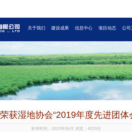
关于我们
建设成果
信息中心
项目动态
公司
荣获湿地协会“2019年度先进团体
发布时间：2020年06月 浏览：4029次