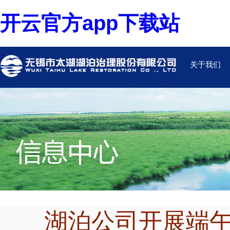
开云官方app下载站
关于我们
湖泊公司开展端