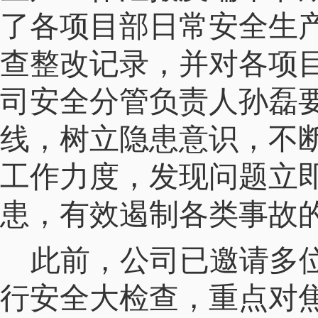
了各项目部日常安全生
查整改记录，并对各项
司安全分管负责人孙磊
线
，树立隐患意识，
不
工作力度，发现问题立
患，有效遏制各类事故
此前，公司已邀请多
行安全大检查，重点对