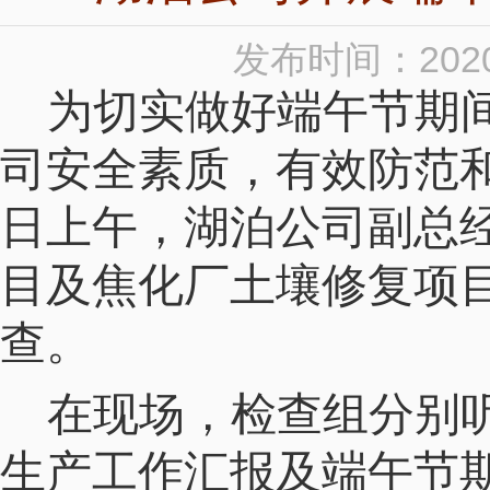
发布时间：2020
为切实做好端午节期
司安全素质，有效防范和
日上午，湖泊公司副总
目及焦化厂土壤修复项
查。
在现场，检查组分别
生产工作汇报及端午节