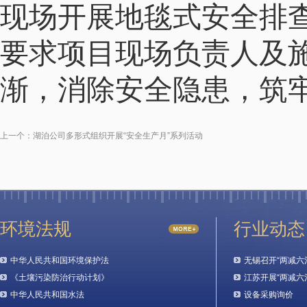
现场开展地毯式安全排
要求项目现场负责人及
渐，消除安全隐患，筑
上一个：
湖泊公司多形式组织开展“安全生产月”系列活动
环境法规
行业动态
中华人民共和国环境保护法
无锡召开“两减六
《土壤污染防治行动计划》
江苏开展“两减六
中华人民共和国水法
设备采购询价