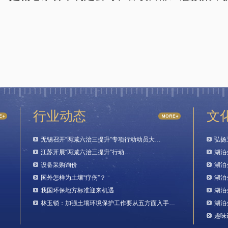
行业动态
文
无锡召开“两减六治三提升”专项行动动员大…
弘扬
江苏开展“两减六治三提升”行动…
湖泊
设备采购询价
湖泊
国外怎样为土壤“疗伤”？
湖泊
我国环保地方标准迎来机遇
湖泊
林玉锁：加强土壤环境保护工作要从五方面入手…
湖泊
趣味