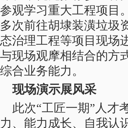
参观学习重大工程项目
多次前往胡埭装潢垃圾
态治理工程等项目现场
与现场观摩相结合的方
综合业务能力。
现场演示展风采
此次“工匠一期”人才
力、能力成长、自我认