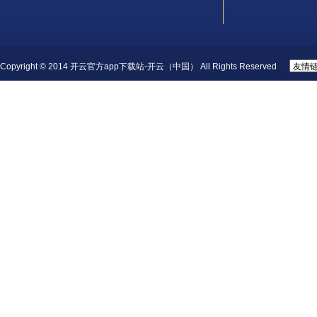
Copyright © 2014 开云官方app下载站-开云（中国） All Rights Reserved