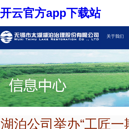
开云官方app下载站
关于我们
湖泊公司举办“工匠一