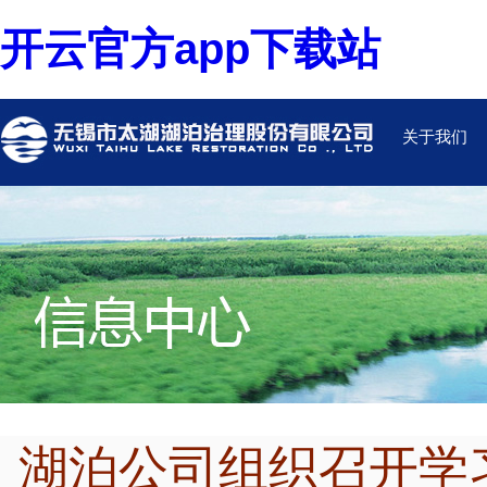
开云官方app下载站
关于我们
湖泊公司组织召开学