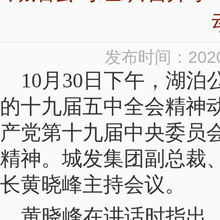
发布时间：2020
10
月30日下午，湖泊
的十九届五中全会精神
产党第十九届中央委员
精神。城发集团副总裁
长黄晓峰主持会议。
黄晓峰在讲话时指出