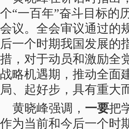
个“一百年”奋斗目标的
会议。全会审议通过的
后一个时期我国发展的
措，对于动员和激励全
战略机遇期，推动全面
局、起好步，具有重大
黄晓峰强调，
一要
把
作为当前和今后一个时