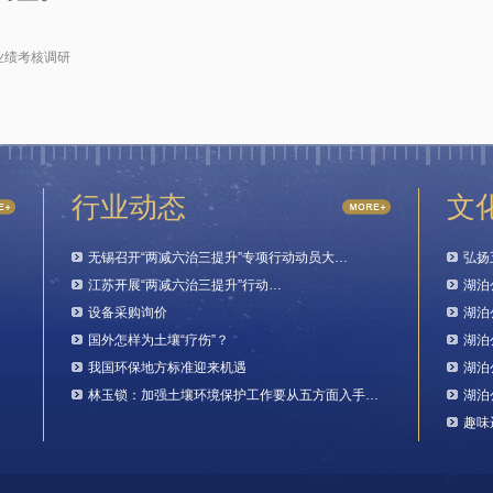
业绩考核调研
行业动态
文
无锡召开“两减六治三提升”专项行动动员大…
弘扬
江苏开展“两减六治三提升”行动…
湖泊
设备采购询价
湖泊
国外怎样为土壤“疗伤”？
湖泊
我国环保地方标准迎来机遇
湖泊
林玉锁：加强土壤环境保护工作要从五方面入手…
湖泊
趣味