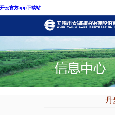
开云官方app下载站
丹