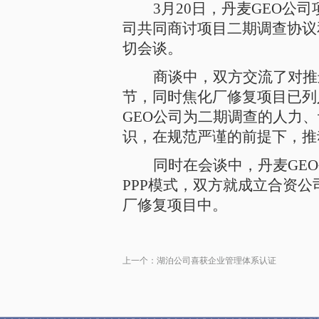
3
月20日
，丹麦GEO公司项
司共同商讨项目二期调查协议
切会谈。
商谈中，双方交流了对推
节，同时焦化厂修复项目已列
GEO公司为二期调查的人力
识，在规范严谨的前提下，推
同时在会谈中，丹麦GE
PPP模式，双方就成立合资
厂修复项目中。
上一个：
湖泊公司喜获企业管理体系认证