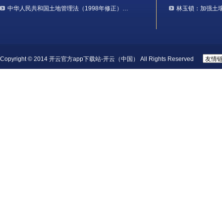
中华人民共和国土地管理法（1998年修正）…
林玉锁：加强土
Copyright © 2014 开云官方app下载站-开云（中国） All Rights Reserved