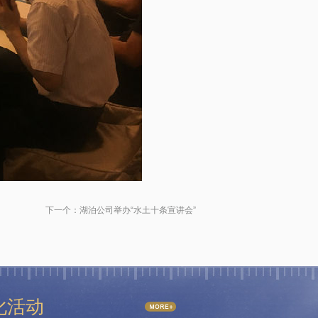
下一个：
湖泊公司举办“水土十条宣讲会”
化活动