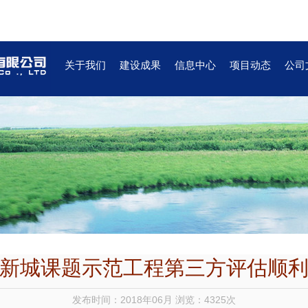
关于我们
建设成果
信息中心
项目动态
公司
新城课题示范工程第三方评估顺
发布时间：2018年06月 浏览：4325次