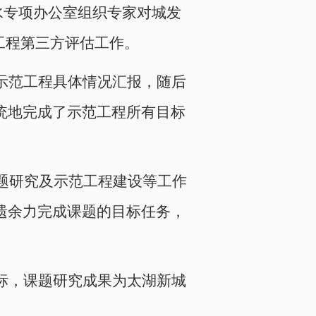
水专项办公室组织专家对城发
工程第三方评估工作。
示范工程具体情况汇报，随后
统地完成了示范工程所有目标
课题研究及示范工程建设等工作
遗余力完成课题的目标任务，
标，课题研究成果为太湖新城