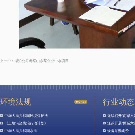
上一个：
湖泊公司考察山东某企业中水项目
环境法规
行业动态
中华人民共和国环境保护法
无锡召开“两减六
《土壤污染防治行动计划》
江苏开展“两减六
中华人民共和国水法
设备采购询价