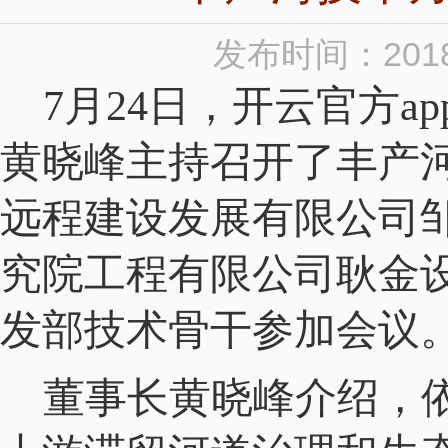
发布时间：2018
7
月24日，开云官方a
黄晓峰主持召开了丰产
远程建设发展有限公司
究院工程有限公司耿金
发部技术骨干参加会议
董事长黄晓峰介绍，