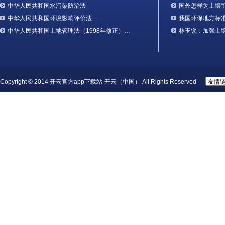
中华人民共和国水污染防治法
国外怎样为土壤“
中华人民共和国环境影响评价法…
我国环保地方标
中华人民共和国土地管理法（1998年修正）…
林玉锁：加强土
Copyright © 2014 开云官方app下载站-开云（中国） All Rights Reserved