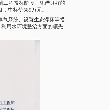
整治工程投标阶段，凭借良好的
，中标价585万元。
曝气系统、设置生态浮床等措
，利用水环境整治方面的领先