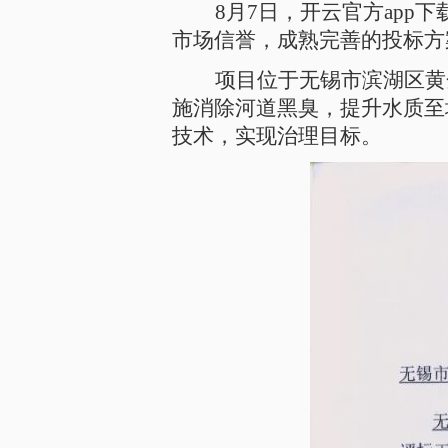
8
月7日，开云官方app
市场信誉，成熟完善的投标方
项目位于无锡市滨湖区黄
施消除河道黑臭，提升水质至
技术，实现治理目标。