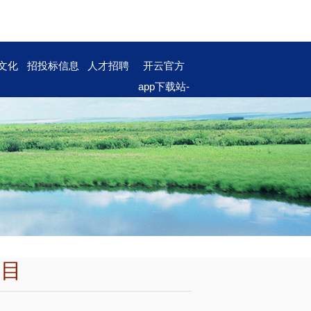
文化
招投标信息
人才招聘
开云官方
app下载站-
开云（中
国）
项目