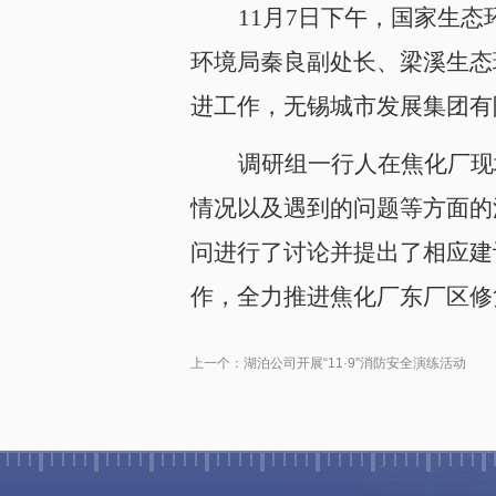
11月7日下午，国家生
环境局秦良副处长、梁溪生态
进工作，无锡城市发展集团有限
调研组一行人在焦化厂现
情况以及遇到的问题等方面的
问进行了讨论并提出了相应建
作，全力推进焦化厂东厂区修
上一个：
湖泊公司开展“11·9”消防安全演练活动