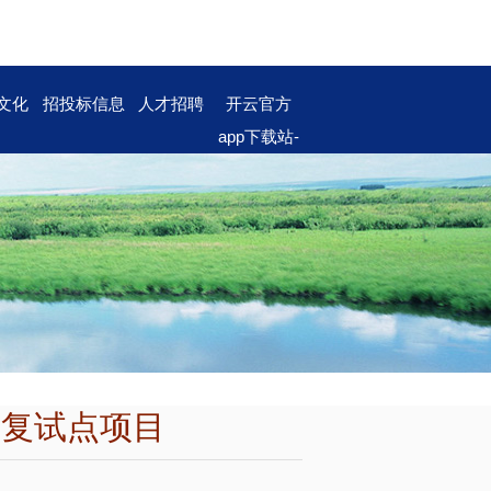
文化
招投标信息
人才招聘
开云官方
app下载站-
开云（中
国）
修复试点项目