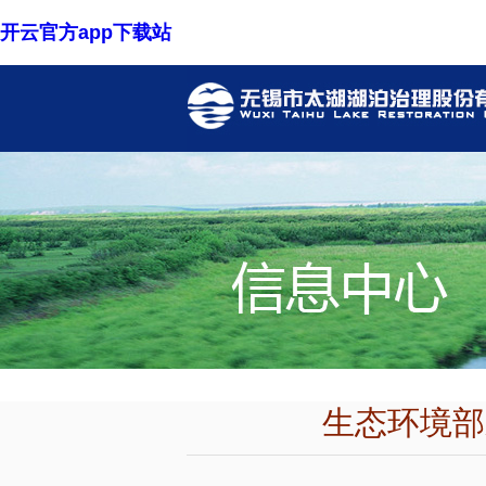
开云官方app下载站
生态环境部