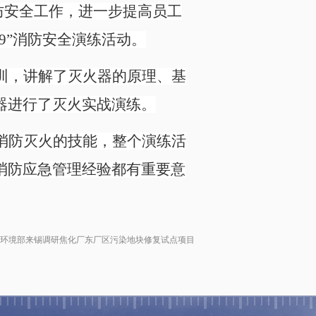
防安全工作，进一步提高员工
1·9”消防安全演练活动。
训，讲解了灭火器的原理、基
器进行了灭火实战演练。
消防灭火的技能，整个演练活
消防应急管理经验都有重要意
环境部来锡调研焦化厂东厂区污染地块修复试点项目