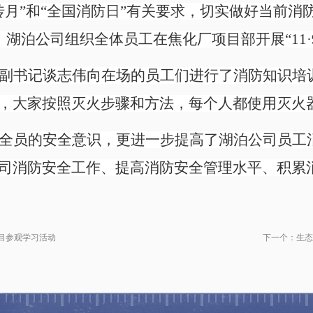
传月”和“全国消防日”有关要求，切实做好当前消
，湖泊公司组织全体员工在焦化厂项目部开展
“1
副书记谈志伟向在场的员工们进行了消防知识培
，大家按照灭火步骤和方法，每个人都使用灭火
全员的安全意识，更进一步提高了湖泊公司员工
司消防安全工作、提高消防安全管理水平、积累
项目参观学习活动
下一个：
生态