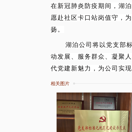
在新冠肺炎防疫期间，湖泊
愿赴社区卡口站岗值守，为
扬。
湖泊公司将以党支部
动发展、服务群众、凝聚人
代党建新魅力，为公司实现
相关图片