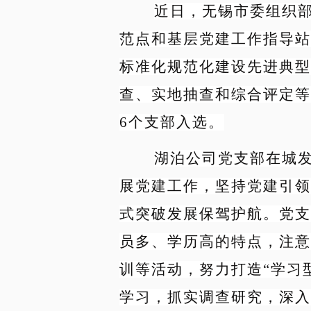
近日，无锡市委组织
范点和基层党建工作指导站示
标准化规范化建设先进典型
查、实地抽查和综合评定等
6个支部入选。
湖泊公司党支部在城发
展党建工作，坚持党建引领
式突破发展保驾护航。党支
员多、学历高的特点，注意
训等活动，努力打造“学习
学习，抓实调查研究，深入