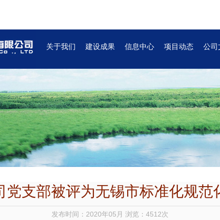
关于我们
建设成果
信息中心
项目动态
公司
司党支部被评为无锡市标准化规范
发布时间：2020年05月 浏览：4512次