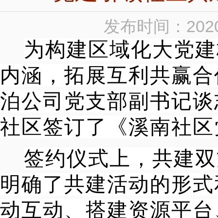
发布时间：2020
为构建区域化大党建
内涵，拓展互利共赢合
泊公司党支部副书记谈
社区签订了《溪南社区
签约仪式上，共建双
明确了共建活动的形式
动互动、搭建资源平台