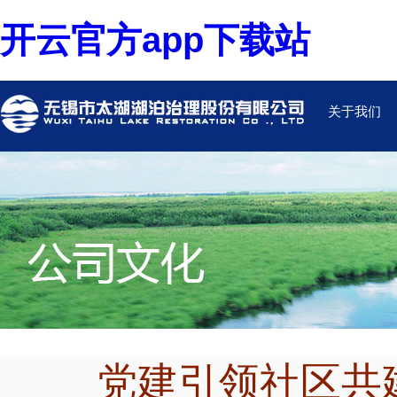
开云官方app下载站
关于我们
党建引领社区共