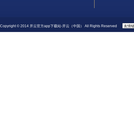
Copyright © 2014 开云官方app下载站-开云（中国） All Rights Reserved