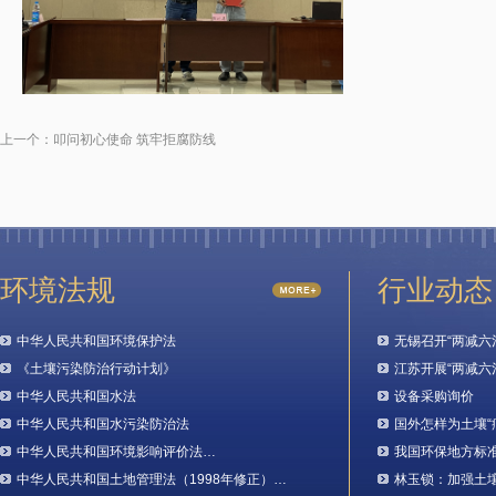
上一个：
叩问初心使命 筑牢拒腐防线
环境法规
行业动态
中华人民共和国环境保护法
无锡召开“两减六
《土壤污染防治行动计划》
江苏开展“两减六
中华人民共和国水法
设备采购询价
中华人民共和国水污染防治法
国外怎样为土壤“
中华人民共和国环境影响评价法…
我国环保地方标
中华人民共和国土地管理法（1998年修正）…
林玉锁：加强土