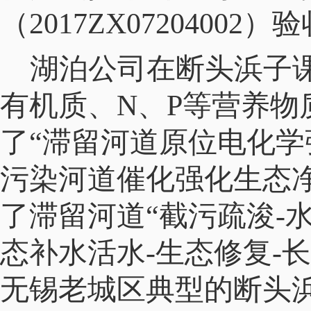
（
2017ZX07204002
）验
湖泊公司在断头浜子
有机质、
N
、
P
等营养物
了“滞留河道
原位电化学
污染河道催化强化生态
了滞留河道“截污疏浚
-
态补水活水
-
生态修复
-
长
无锡老城区典型的断头