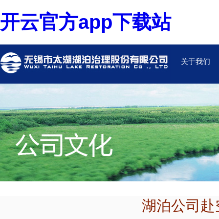
开云官方app下载站
关于我们
湖泊公司赴