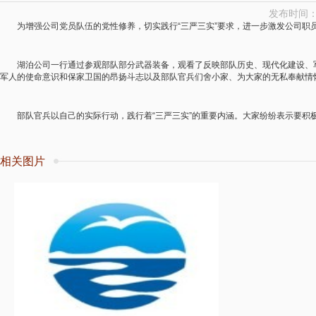
发布时间：2
为增强公司党员队伍的党性修养，切实践行“三严三实”要求，进一步激发公司职员
湖泊公司一行通过参观部队部分武器装备，观看了反映部队历史、现代化建设、
军人的使命意识和保家卫国的昂扬斗志以及部队官兵们舍小家、为大家的无私奉献情
部队官兵以自己的实际行动，践行着“三严三实”的重要内涵。大家纷纷表示要积
相关图片