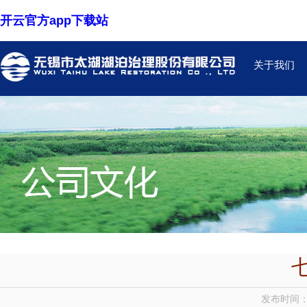
开云官方app下载站
关于我们
发布时间：2