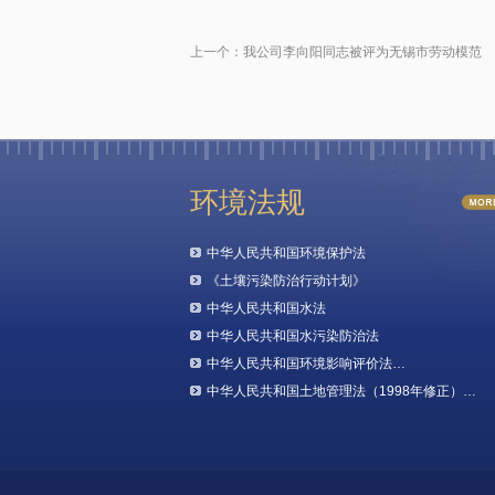
上一个：
我公司李向阳同志被评为无锡市劳动模范
环境法规
中华人民共和国环境保护法
《土壤污染防治行动计划》
中华人民共和国水法
中华人民共和国水污染防治法
中华人民共和国环境影响评价法…
中华人民共和国土地管理法（1998年修正）…