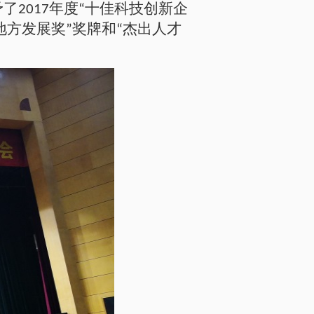
予了
年度
十佳科技创新企
2017
“
地方发展奖
奖牌和
杰出人才
”
“