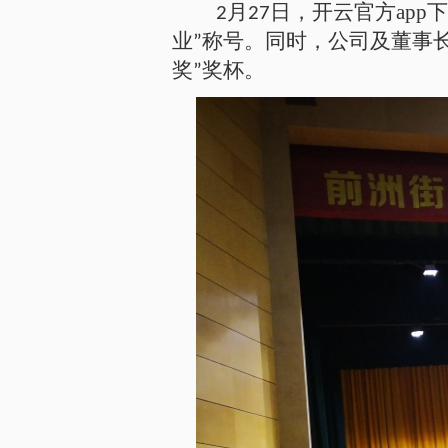
月
日，开云官方app
2
27
业
称号。同时，公司及董事
”
奖
奖杯。
”