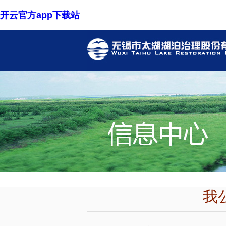
开云官方app下载站
我