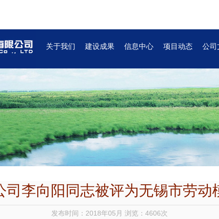
关于我们
建设成果
信息中心
项目动态
公司
公司李向阳同志被评为无锡市劳动
发布时间：2018年05月 浏览：4606次