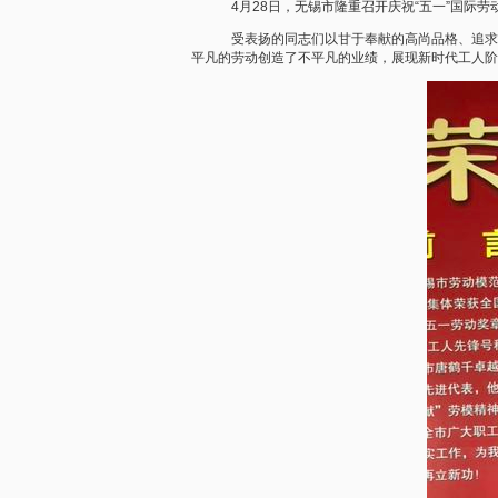
4月28日，无锡市隆重召开庆祝“五一”国际劳
受表扬的同志们以甘于奉献的高尚品格、追求
平凡的劳动创造了不平凡的业绩，展现新时代工人阶