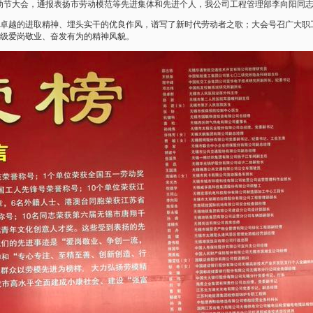
动节大会，通报表扬市劳动模范等先进集体和先进个人，我公司工程管理部李向阳同志光荣
卓越的进取精神、埋头实干的优良作风，谱写了新时代劳动者之歌；大会号召广大职
级爱岗敬业、奋发有为的精神风貌。